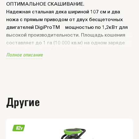
ОПТИМАЛЬНОЕ СКАШИВАНИЕ.
Надежная стальная дека шириной 107 см и два
ножа с прямым приводом от двух бесщеточных
двигателей DigiProTM мощностью по 1,2кВт для
высокой производительности. Площадь кошения
составляет до 1 га (10 000 кв.м) на одном заряде
шести батарей по 8Ач. Устройство имеет две
Полное описание
функции: кошение с боковым выбросом и
мульчирование. Травосборник со специальными
ножами поставляется отдельно.
ОПТИМАЛЬНОЕ ДВИЖЕНИЕ.
Независимый привод задних колес позволяет
Другие
реализовать основное преимущество машины -
высочайшую маневренность с разворотом на месте.
Колеса приводятся в действие двумя
бесщеточными двигателями по 1,0 кВт. Привод
реализован с помощью редукторов с