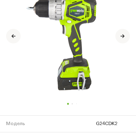
продукте
Модель
G24CDК2