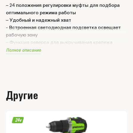
– 24 положения регулировки муфты для подбора
оптимального режима работы
– Удобный и надежный хват
- Встроенная светодиодная подсветка освещает
рабочую зону
– Функция реверса для выкручивания крепежа
Полное описание
– Поставляется в пластиковом кейсе
Другие