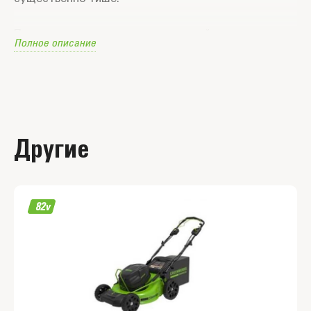
Под управлением интеллектуальной системы
Полное описание
Greenworks Intelligent Power, все компоненты
устройства: аккумуляторные батареи, двигатели
привода колес, двигатели привода ножей и
электронные контроллеры работают как единое
целое.
Другие
ОПТИМАЛЬНОЕ СКАШИВАНИЕ.
Устройство оснащено легкой, прочной и
устойчивой к коррозии алюминиевой декой
шириной 56 см. Толщина деки составляет 5 мм. Нож
деки имеет прямой привод от мощного
бесщеточного двигателя DigiPro™TM . В
зависимости от задачи можно выбрать частоту
вращения ножей: 2800 или 3000 об/мин или
Авторежим, при котором обороты стартуют с