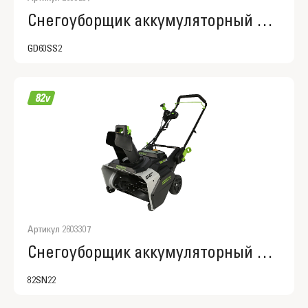
Снегоуборщик аккумуляторный Greenworks Арт. 2603207, 60V, 30 см, с регулируемым направлением выброса, бесщеточный, без АКБ и ЗУ
GD60SS2
Артикул 2603307
Снегоуборщик аккумуляторный Greenworks Арт. 2603307, 82V, 56 см, бесщеточный, без АКБ и ЗУ
82SN22