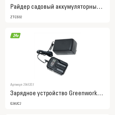
Райдер садовый аккумуляторный с нулевым радиусом разворота Greenworks ZTCS92, 82V, 92 см, с АКБ 8 кВтч
ZTCS92
Артикул 2946207
Зарядное устройство Greenworks G24UC2, 24V, 2А (2946207)
G24UC2