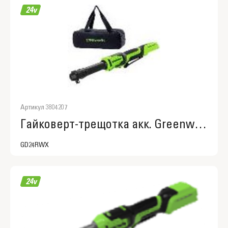
Артикул 3804207
Гайковерт-трещотка акк. Greenworks GD24RWX удлиненная, 24V,б/щет,0-250об/мин, 1/2", 80Нм, 170 мм, без АКБ и ЗУ, сумка
GD24RWX