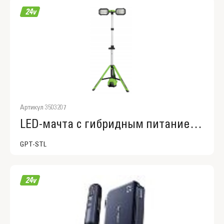
Артикул 3503207
LED-мачта с гибридным питанием Greenworks GPT-STL, 24V /110-240V, 3000 лм, 97-177 см, без АКБ и ЗУ
GPT-STL