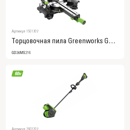
Артикул 1501707
Торцовочная пила Greenworks GD24MS216, 24V, бесщеточная, 4800 об/мин, 216x30мм, рез 65х310мм, с протяжкой, без АКБ и ЗУ (1501707)
GD24MS216
Артикул 2603207