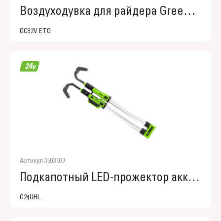
Воздуходувка для райдера Greenworks (7500407)
GC82V ETO
Артикул 3503607
Подкапотный LED-прожектор акк. Greenworks G24UHL, 24V, 1200 Лм, 142- 204 см, без АКБ и ЗУ
G24UHL