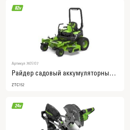
Артикул 7405107
Райдер садовый аккумуляторный с нулевым радиусом разворота Greenworks ZTC152, 82V, 152 см, с АКБ 24 кВтч (7405107)
ZTC152