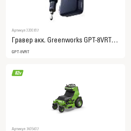
Артикул 3200707
Гравер акк. Greenworks GPT-8VRT, 8V,USB-C, 5000–30000 об/мин, цанги 2,4 / 3,2 мм,LED, автоблокировка, оснастка 52 шт, кейс
GPT-8VRT
Артикул 7405407