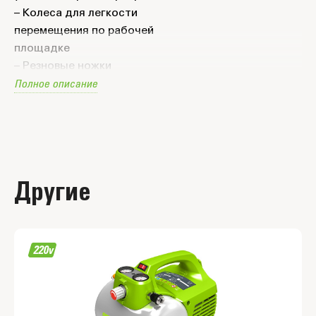
– Колеса для легкости
перемещения по рабочей
площадке
– Резновые ножки
Полное описание
обеспечивают устойчивость
Другие