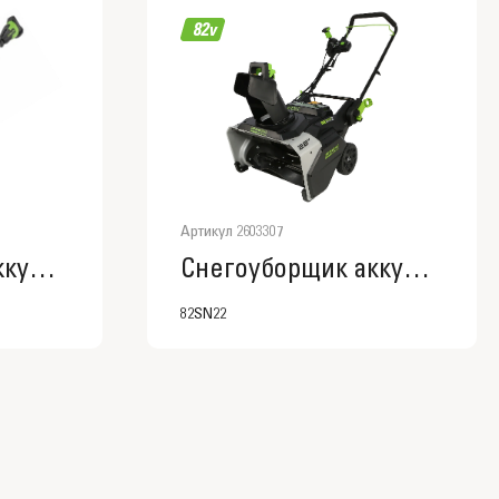
Артикул 2603307
Снегоуборщик аккумуляторный Greenworks Арт. 2603207, 60V, 30 см, с регулируемым направлением выброса, бесщеточный, без АКБ и ЗУ
Снегоуборщик аккумуляторный Greenworks Арт. 2603307, 82V, 56 см, бесщеточный, без АКБ и ЗУ
82SN22