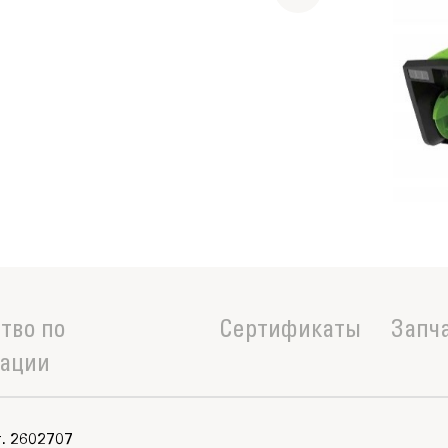
тво по
Сертификаты
Запч
тации
. 2602707