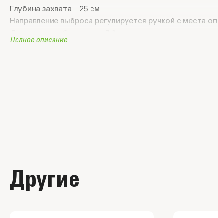
Глубина захвата 25 см
Направление выброса регулируется ручкой с места о
Дальность выброса до 7,6 м
Полное описание
Скорость вращения без нагрузки 3300 об./мин
2 светодиодные фары
Кнопка блокировки от случайного включения
Расширенная гарантия 3 года.
Комплект поставки
Снегоуборщик
Руководство по эксплуатации
Гарантийный талон
Другие