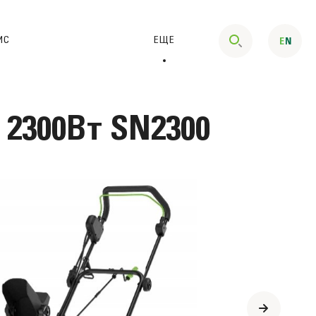
ИС
ЕЩЕ
2300Вт SN2300