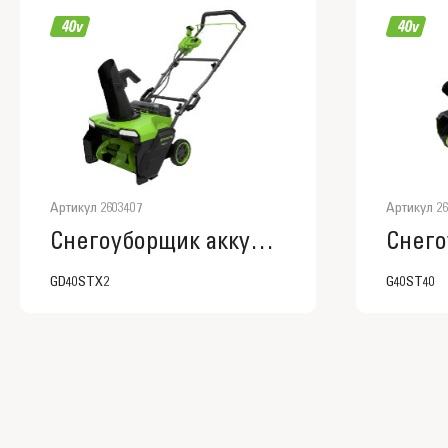
Артикул 2603407
Артикул 26
Снегоуборщик аккумуляторный бесщеточный Greenworks GD40STX2, 40V. 2603407
GD40STX2
G40ST40