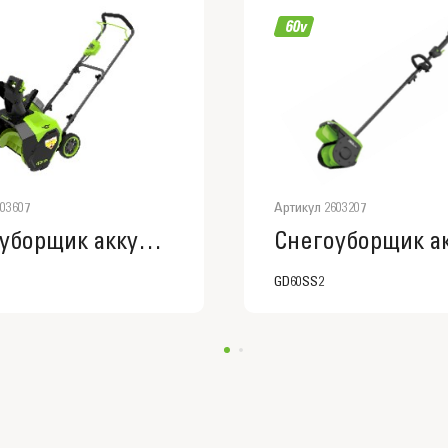
03607
Артикул 2603207
Снегоуборщик аккумуляторный Greenworks G40ST40, 2603607
GD60SS2