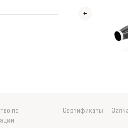
тво по
Сертификаты
Запч
тации