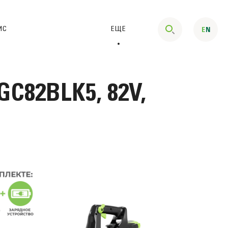
ИС
ЕЩЕ
C82BLK5, 82V,