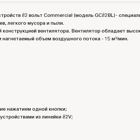
тройств 82 вольт Commercial (модель GС82BL) - специал
в, легкого мусора и пыли.
 конструкцией вентилятора. Вентилятор обладает высо
и нагнетаемый объем воздушного потока - 15 м³/мин.
ние нажатием одной кнопки;
устройствами из линейки 82V;