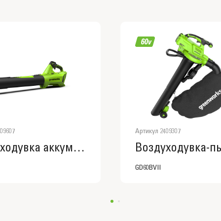
09607
Артикул 2409307
Воздуходувка аккумуляторная Greenworks G24BIII
GD60BVII