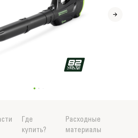
асти
Где
Расходные
купить?
материалы