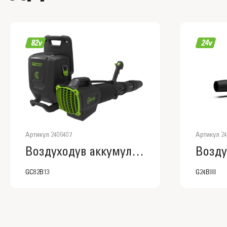
Артикул 2406407
Артикул 24
Воздуходув аккумуляторный, ранцевый Greenworks , 82V, бесщеточный, без АКБ и ЗУ
GC82B13
G24BIII