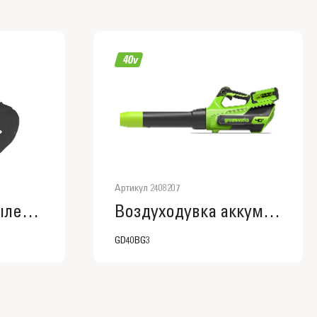
Артикул 2408207
Воздуходувка-пылесос аккумуляторная Greenworks GD60BVII, 60V, бесщеточная, без АКБ и ЗУ (2409307)
Воздуходувка аккумуляторная Greenworks Арт. 2408207, 40V, без АКБ и ЗУ
GD40BG3