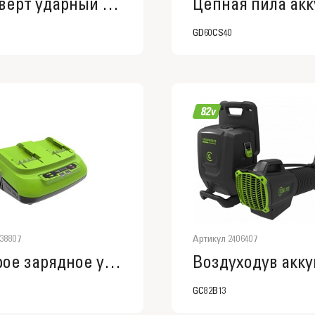
Гайковерт ударный аккумуляторный Greenworks GD24IW400, 24V, бесщеточный, без АКБ и ЗУ
GD60CS40
38807
Артикул 2406407
Быстрое зарядное устройство для 2-х аккумуляторов Greenworks G40UC8,40V
GC82B13