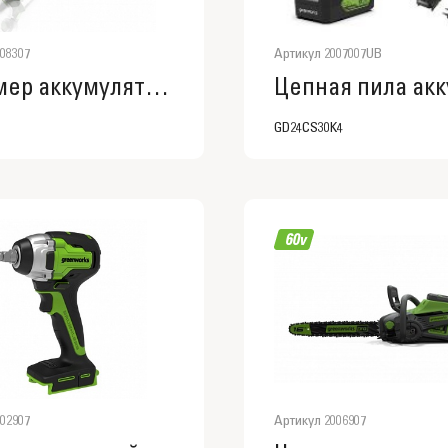
08307
Артикул 2007007UB
Триммер аккумуляторный Greenworks GD60LT, 60V, 40 см, бесщеточный, без АКБ и ЗУ
GD24CS30K4
02907
Артикул 2006907