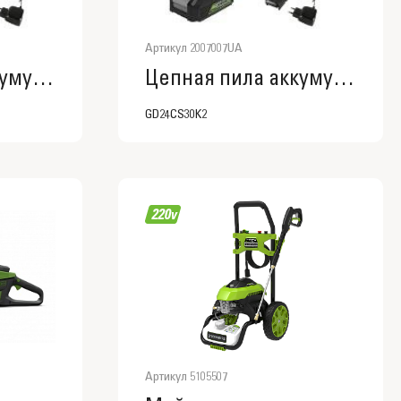
Артикул 2007007UA
Цепная пила аккумуляторная GreenWorks GD24CS30, 24V, 30см, бесщеточная, с АКБ 4 АЧ и ЗУ
Цепная пила аккумуляторная GreenWorks GD24CS30, 24V, 30см, бесщеточная, c АКБ 2 АЧ и ЗУ
GD24CS30K2
Артикул 5105507