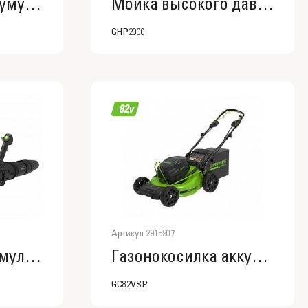
Цепная пила аккумуляторная GreenWorks GD60CS40, 60V, 40 см, бесщеточная, без АКБ и ЗУ
Мойка высокого давления 140 bar
GHP2000
Артикул 2915907
Воздуходув аккумуляторный, ранцевый Greenworks , 82V, бесщеточный, без АКБ и ЗУ
Газонокосилка аккумуляторная Greenworks
GС82VSP