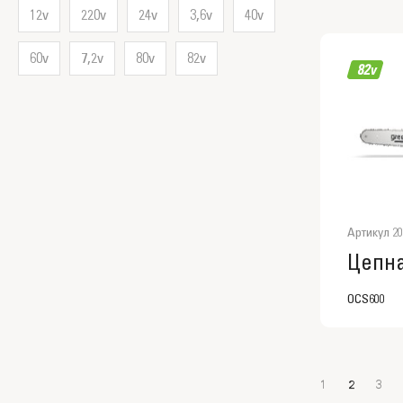
12v
220v
24v
3,6v
40v
60v
7,2v
80v
82v
Артикул 20
OCS600
1
2
3