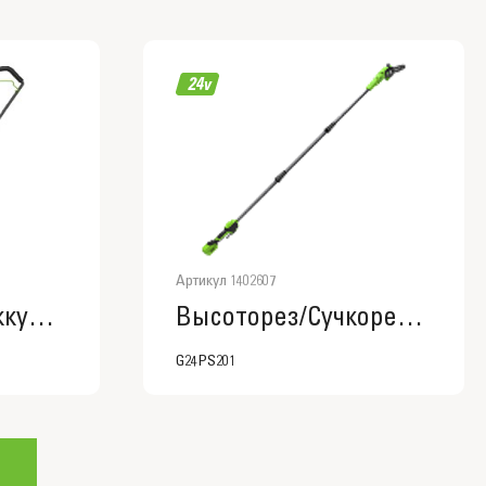
Артикул 1402607
Снегоуборщик аккумуляторный бесщеточный Greenworks GD40STX2, 40V. 2603407
Высоторез/Сучкорез аккумуляторный Greenworks G24PS201, 24V,1402607
G24PS201