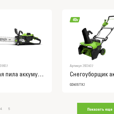
09607
Артикул 2603407
Цепная пила аккумуляторная Greenworks OCS600, 82V, 2009607
GD40STX2
Показать еще
4
5