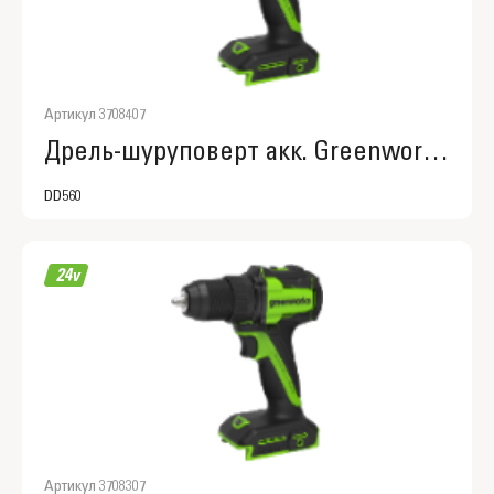
Артикул 3708407
Дрель-шуруповерт акк. Greenworks DD560,3708407
DD560
Артикул 3708307