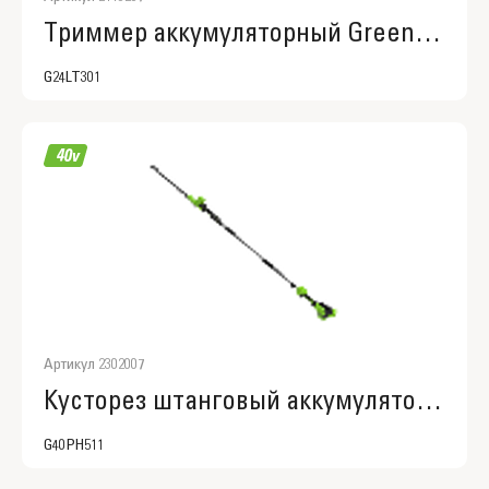
Триммер аккумуляторный Greenworks G24LT301, 24V, 30 см, без АКБ и ЗУ (2113207)
G24LT301
Артикул 2302007
Кусторез штанговый аккумуляторный Greenworks G40PH511, 40V, 51см, без АКБ и ЗУ (2302007).
G40PH511