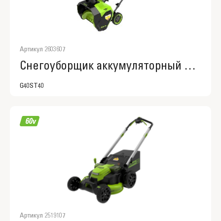
Артикул 2603607
Снегоуборщик аккумуляторный Greenworks G40ST40, 2603607
G40ST40
Артикул 2519107