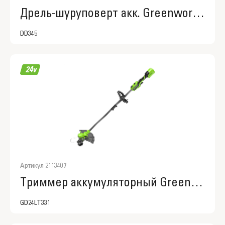
Дрель-шуруповерт акк. Greenworks DD345,3708307
DD345
Артикул 2113407
Триммер аккумуляторный Greenworks GD24LT331, 2113407
GD24LT331