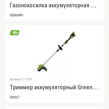
Газонокосилка аккумуляторная Greenworks GD60LM61, 2519107
GD60LM61
Артикул 2112207
Триммер аккумуляторный Greenworks GD40LT, 2112207
GD40LT