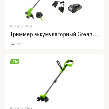
Артикул 2113307
Триммер аккумуляторный Greenworks G24LT251, 2113307
G24LT251
Артикул 2113207