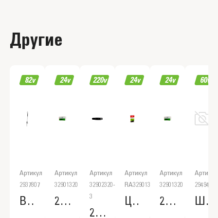
Другие
Артикул
Артикул
Артикул
Артикул
Артикул
Артикул
2937807
32901320
32902320-
RA32901320
32901320
2949407
3
Высоторез для многофункционального инструмента Greenworks 82TD10
20 см (8 дюйм) цепь для 24 В высотореза
Цепь для пиления к 24 В высотореза
20 см (8 дюйм) цепь для 24 В высотореза
Шина для высотореза Greenworks 25 см, (2949407)
20 см (8 дюйм) шина для 720 ватт высотореза