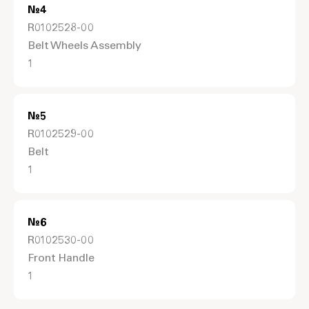
№
4
R0102528-00
Belt Wheels Assembly
1
№
5
R0102529-00
Belt
1
№
6
R0102530-00
Front Handle
1