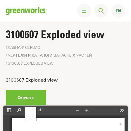
3100607 Exploded view
ГЛАВНАЯ
CЕРВИС
ЧЕРТЕЖИ И КАТАЛОГИ ЗАПАСНЫХ ЧАСТЕЙ
3100607 EXPLODED VIEW
Изображение
3100607 Exploded view
схемы
Скачать
of 1
Toggle
Find
Zoom
Zoom
Tools
Sidebar
Out
In