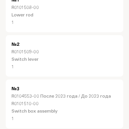
№
1
R0101508-00
Lower rod
1
№
2
R0101509-00
Switch lever
1
№
3
R0104553-00 После 2023 года / До 2023 года
R0101510-00
Switch box assembly
1