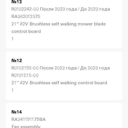
№
13
R0102242-00 После 2023 года / До 2023 года
RA362012375
21‘’ 82V Brushless self walking mower blade
control board
1
№
12
R0102192-00 После 2023 года / До 2023 года
R0101515-00
21‘’ 82V Brushless self walking control board
1
№
14
RA341191179BA
Fan assembly