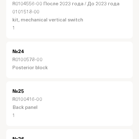
R0104556-00 После 2023 года / До 2023 года
0101518-00
kit, mechanical vertical switch
1
№
24
R0100578-00
Posterior block
№
25
R0100416-00
Back panel
1