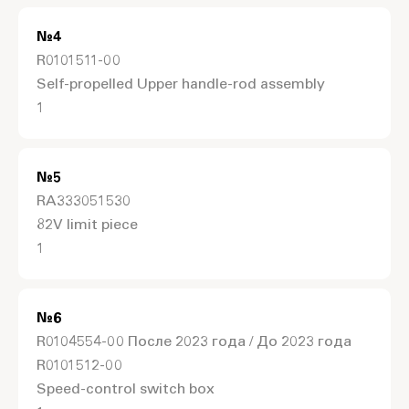
№
4
R0101511-00
Self-propelled Upper handle-rod assembly
1
№
5
RA333051530
82V limit piece
1
№
6
R0104554-00 После 2023 года / До 2023 года
R0101512-00
Speed-control switch box