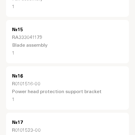
1
№
15
RA333041179
Blade assembly
1
№
16
R0101516-00
Power head protection support bracket
1
№
17
R0101523-00