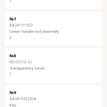
1
№
7
RA341111557
Lower handle-rod assembly
2
№
8
R0101513-00
Transparency cover
1
№
9
RA341472376A
Key