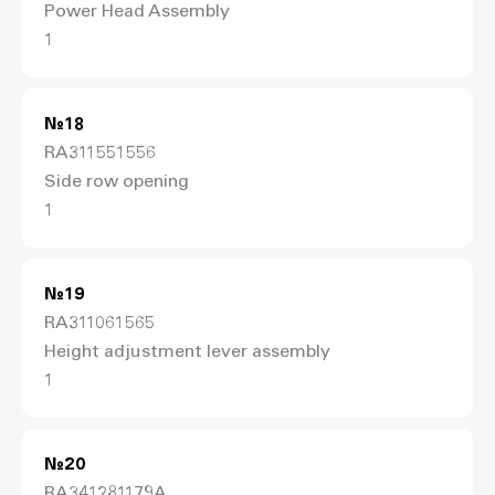
Power Head Assembly
1
№
18
RA311551556
Side row opening
1
№
19
RA311061565
Height adjustment lever assembly
1
№
20
RA341281179A