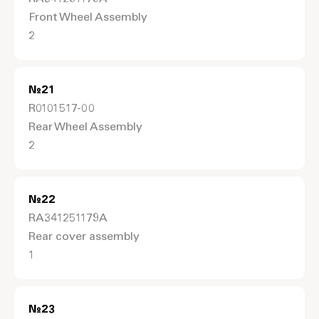
Front Wheel Assembly
2
№
21
R0101517-00
Rear Wheel Assembly
2
№
22
RA341251179A
Rear cover assembly
1
№
23