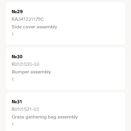
№
29
RA341231179C
Side cover assembly
1
№
30
R0101520-00
Bumper assembly
1
№
31
R0101521-00
Grass gathering bag assembly
1