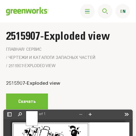
2515907-Exploded view
ГЛАВНАЯ
CЕРВИС
ЧЕРТЕЖИ И КАТАЛОГИ ЗАПАСНЫХ ЧАСТЕЙ
2515907-EXPLODED VIEW
Изображение
2515907-Exploded view
схемы
Скачать
of 1
Toggle
Find
Zoom
Zoom
Tools
Sidebar
Out
In