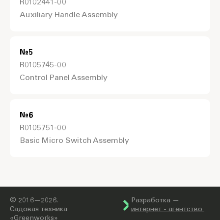
R0102441-00
Auxiliary Handle Assembly
№
5
R0105745-00
Control Panel Assembly
№
6
R0105751-00
Basic Micro Switch Assembly
© 2016—2026.
Разработка —
Садовая техника
интернет - агентство
«Greenworks»