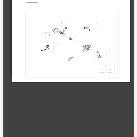
Sidebar
Out
In