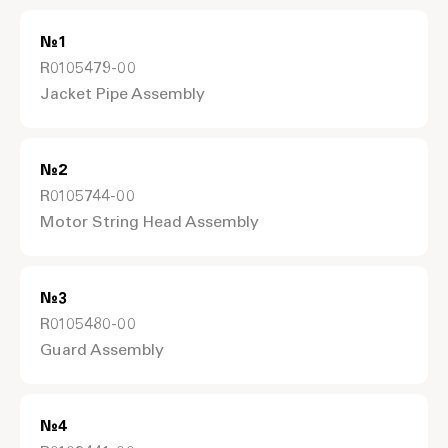
№
1
R0105479-00
Jacket Pipe Assembly
№
2
R0105744-00
Motor String Head Assembly
№
3
R0105480-00
Guard Assembly
№
4