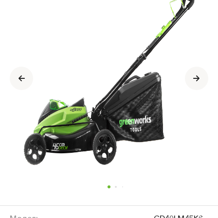
о
продукте