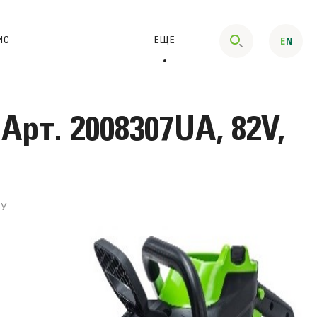
ИС
ЕЩЕ
рт. 2008307UA, 82V,
ЗУ