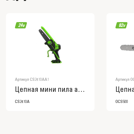
Артикул CS2410AA1
Артикул O
Цепная мини пила аккумуляторная Greenworks CS2410A, CS2410AA1
CS2410A
OCS500