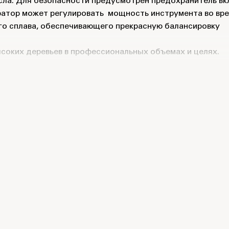
асла. Для безопасности предусмотрен предохранитель вк
ратор может регулировать мощность инструмента во вр
ого сплава, обеспечивающего прекрасную балансировку
ысоких деревьев в профессиональных объемах и целях.
 батарей 82V Commercial.