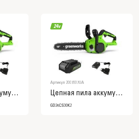
Артикул 2007007UA
Цепная пила аккумуляторная GreenWorks GD24CS30, 24V, 30см, бесщеточная, с АКБ 4 АЧ и ЗУ
Цепная пила аккумуляторная GreenWorks GD24CS30, 24V, 30см, бесщеточная, c АКБ 2 АЧ и ЗУ
GD24CS30K2