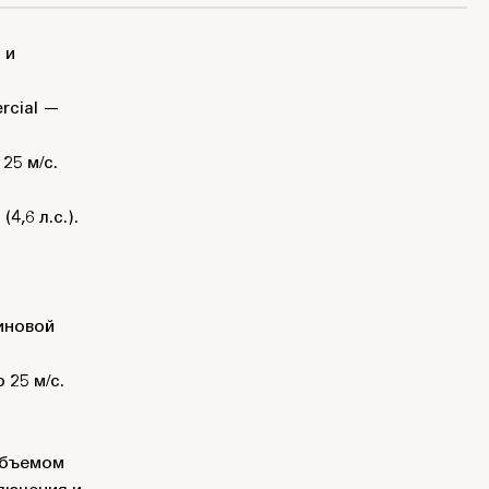
 и
rcial —
25 м/с.
,6 л.c.).
иновой
25 м/с.
объемом