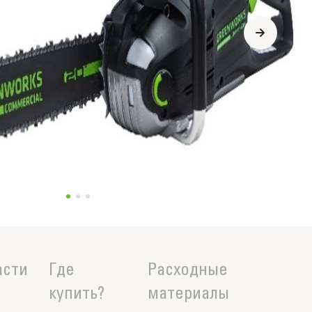
асти
Где
Расходные
купить?
материалы