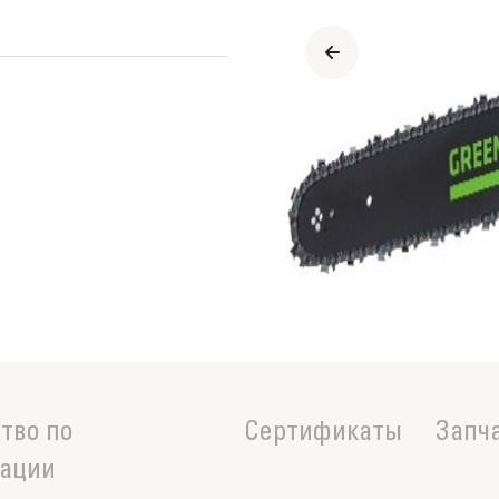
тво по
Сертификаты
Запч
тации