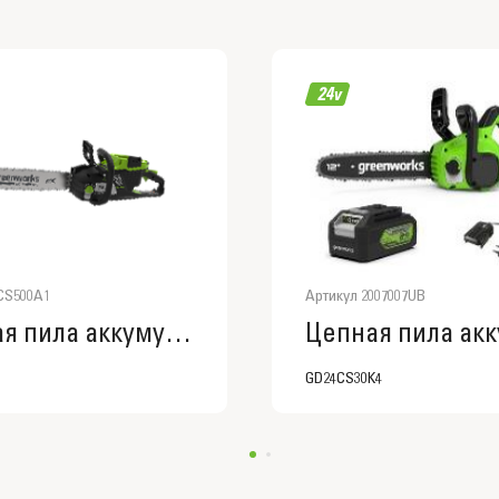
CS500A1
Артикул 2007007UB
Цепная пила аккумуляторная Greenworks OCS500, OCS500A1
GD24CS30K4