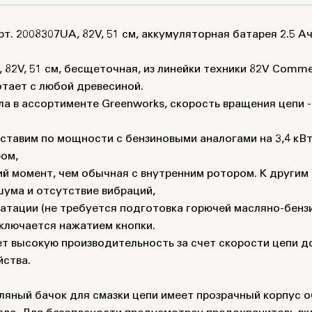
т. 2008307UA, 82V, 51 см, аккумуляторная батарея 2.5 Ач
 82V, 51 см, бесщеточная, из линейки техники 82V Comme
отает с любой древесиной.
 в ассортименте Greenworks, скорость вращения цепи - 
авим по мощности с бензиновыми аналогами на 3,4 кВт (4
ом,
 момент, чем обычная с внутренним ротором. К другим
шума и отсутствие вибраций,
уатации (не требуется подготовка горючей масляно-бенз
включается нажатием кнопки.
 высокую производительность за счет скорости цепи до 
йства.
сляный бачок для смазки цепи имеет прозрачный корпус 