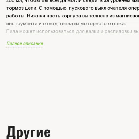
250 мл, чтобы Вы всегда могли следить за уровнем м
тормоз цепи. С помощью пускового выключателя опе
работы. Нижняя часть корпуса выполнена из магниев
инструмента и отвод тепла из моторного отсека.
Пила может использоваться для валки и распиловки в
Полное описание
Цепная пила Greenworks работает от аккумуляторных
Другие