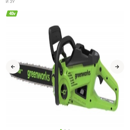
И ЗУ
Информация
о
продукте