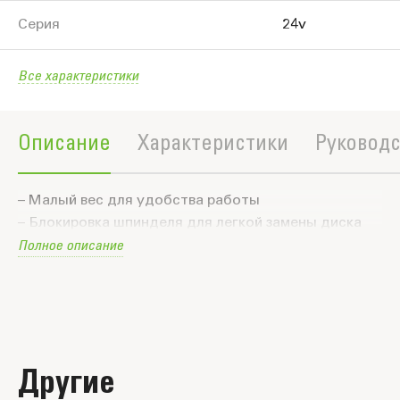
Серия
24v
Все характеристики
Описание
Характеристики
Руководс
– Малый вес для удобства работы
– Блокировка шпинделя для легкой замены диска
Полное описание
– Дополнительная боковая рукоятка
Другие