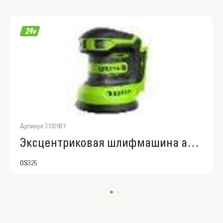
Артикул 3100907
Эксцентриковая шлифмашина акк. Greenworks OS325, 24V, 3100907
OS325