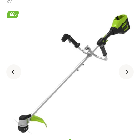
ЗУ
Информация
о
продукте