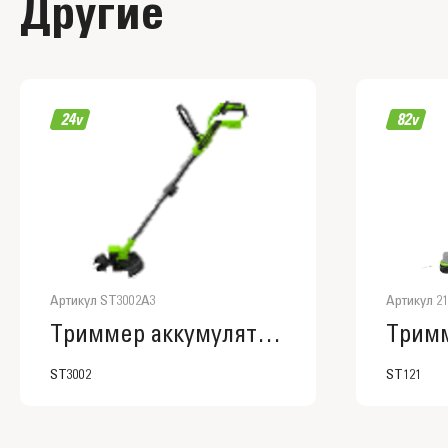
Другие
Артикул ST3002A3
Артикул 21
Триммер аккумуляторный Greenworks ST3002, ST3002A3
ST3002
ST121