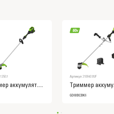
12507
Артикул 2108407UF
Триммер аккумуляторный Greenworks ST121, 2112507
GD60BCBK6