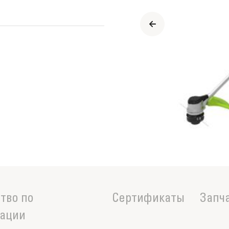
тво по
Сертификаты
Запч
тации