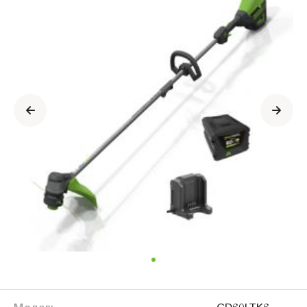
о
продукте