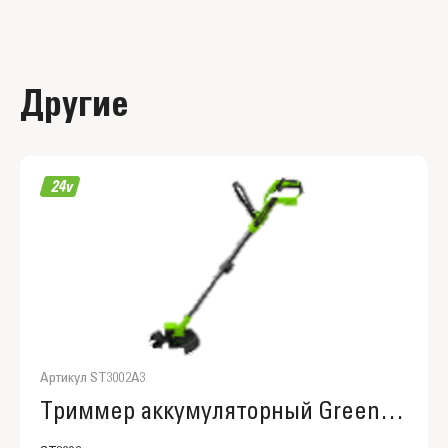
его заводить, включение происходит нажатием
одной кнопки. Он прост в обслуживании, ему не
нужно менять фильтры или масло, свечи. Нет
необходимости смешивать бензин с моторным
Другие
маслом. А в сравнение со стандартным щеточным
двигателем, бесщеточный двигатель значительно
надежнее. Для долговечной службы двигатель
оснащается системой защиты от перегрузок. Вал
от двигателя до катушки - прямой и сделан из
стали, что также увеличивает срок службы
триммера по сравнению с тросовой конструкцией.
Модель работает от аккумуляторной батареи 60V,
которая применяется и совместима со всеми
устройствами из новой линейки Гринворкс 60 вольт.
Артикул ST3002A3
Триммер аккумуляторный Greenworks ST3002, ST3002A3