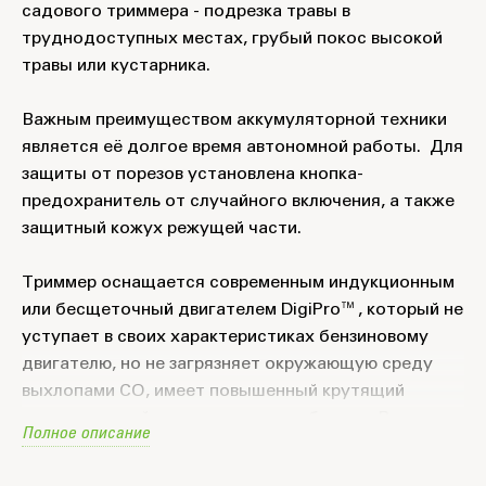
садового триммера - подрезка травы в
труднодоступных местах, грубый покос высокой
травы или кустарника.
Важным преимуществом аккумуляторной техники
является её долгое время автономной работы. Для
защиты от порезов установлена кнопка-
предохранитель от случайного включения, а также
защитный кожух режущей части.
Триммер оснащается современным индукционным
или бесщеточный двигателем DigiPro™, который не
уступает в своих характеристиках бензиновому
двигателю, но не загрязняет окружающую среду
выхлопами СО, имеет повышенный крутящий
момент, низкий уровень шума и вибрации. Важным
Полное описание
преимуществом электрического двигателя
является его простота эксплуатация. Вам не нужно