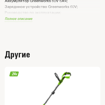
Аккумулятор Greenworks 60V 6Ач;
Заряднное устройство Greenworks 60V;
Руководство по эксплуатации;
Полное описание
Гарантийный талон.
Другие