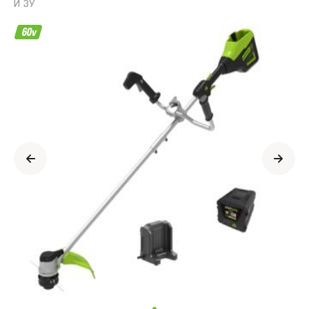
И ЗУ
Информация
о
продукте