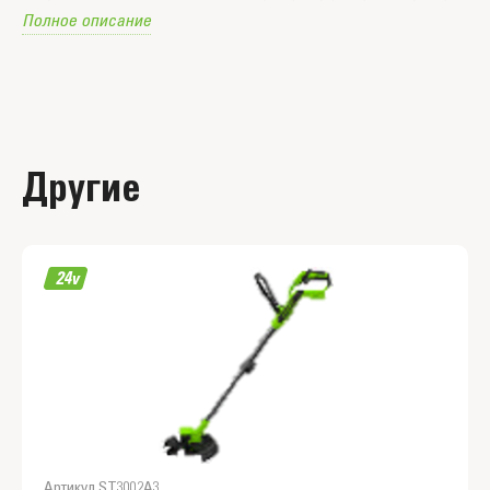
Полное описание
кошения 36-41 см
Другие
Артикул ST3002A3